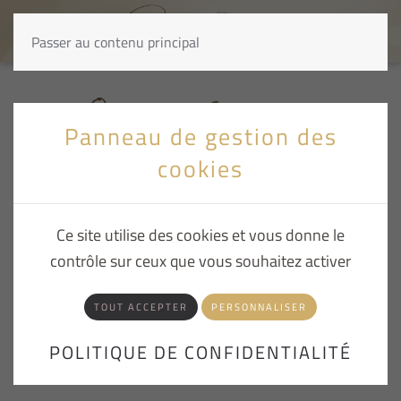
Passer au contenu principal
Questions fréquentes
Panneau de gestion des
cookies
Comment suivre ma commande ?
Ce site utilise des cookies et vous donne le
Comment effectuer un retour ?
contrôle sur ceux que vous souhaitez activer
Dois-je payer pour faire un retour ?
TOUT ACCEPTER
PERSONNALISER
POLITIQUE DE CONFIDENTIALITÉ
Puis-je échanger un article en ligne ?