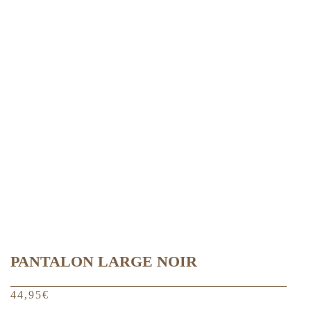
variations.
Les
options
peuvent
être
choisies
sur
la
page
du
produit
PANTALON LARGE NOIR
44,95
€