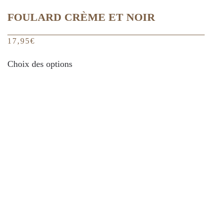
FOULARD CRÈME ET NOIR
17,95
€
Ce
Choix des options
produit
a
plusieurs
variations.
Les
options
peuvent
être
choisies
sur
la