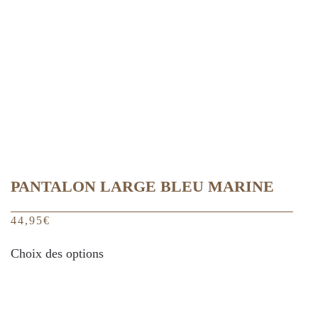
être
choisies
sur
la
page
du
produit
PANTALON LARGE BLEU MARINE
44,95
€
Ce
Choix des options
produit
a
plusieurs