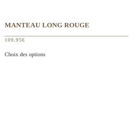
MANTEAU LONG ROUGE
109,95
€
Ce
Choix des options
produit
a
plusieurs
variations.
Les
options
peuvent
être
choisies
sur