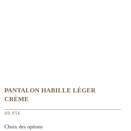
peuvent
être
choisies
sur
la
page
du
produit
PANTALON HABILLE LÉGER
CRÈME
49,95
€
Ce
Choix des options
produit