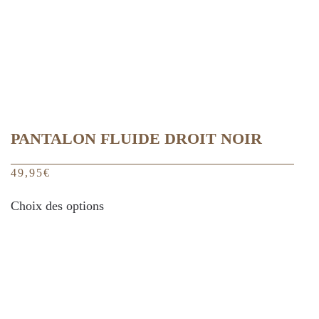
la
page
du
produit
PANTALON FLUIDE DROIT NOIR
49,95
€
Ce
Choix des options
produit
a
plusieurs
variations.
Les
options