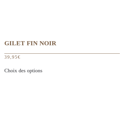
page
du
produit
GILET FIN NOIR
39,95
€
Ce
Choix des options
produit
a
plusieurs
variations.
Les
options
peuvent