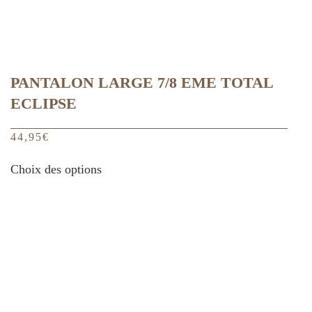
du
produit
PANTALON LARGE 7/8 EME TOTAL
ECLIPSE
44,95
€
Ce
Choix des options
produit
a
plusieurs
variations.
Les
options
peuvent