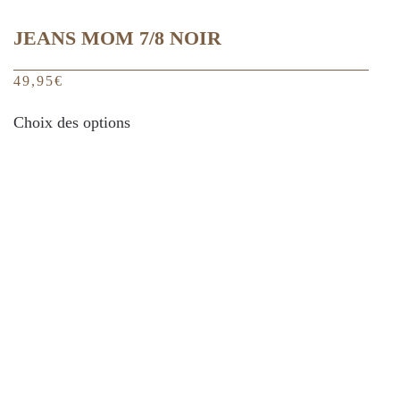
JEANS MOM 7/8 NOIR
49,95
€
Ce
Choix des options
produit
a
plusieurs
variations.
Les
options
peuvent
être
choisies
sur
la