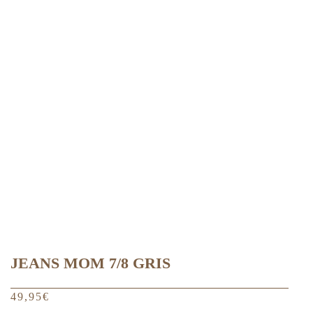
variations.
Les
options
peuvent
être
choisies
sur
la
page
du
produit
JEANS MOM 7/8 GRIS
49,95
€