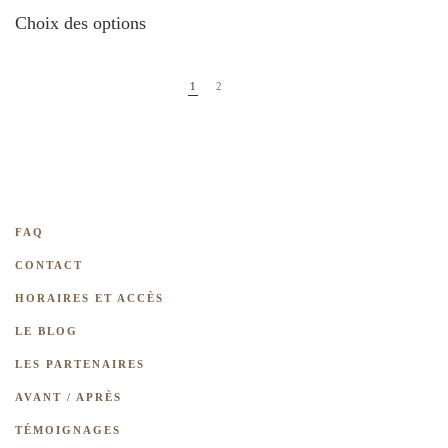
Ce
Choix des options
produit
a
plusieurs
1
2
variations.
Les
options
peuvent
être
FAQ
choisies
CONTACT
sur
HORAIRES ET ACCÈS
la
LE BLOG
page
LES PARTENAIRES
du
AVANT / APRÈS
produit
TÉMOIGNAGES