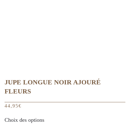
être
choisies
sur
la
page
du
produit
JUPE LONGUE NOIR AJOURÉ
FLEURS
44,95
€
Ce
Choix des options
produit
a