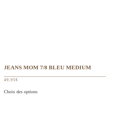
être
choisies
sur
la
page
du
produit
JEANS MOM 7/8 BLEU MEDIUM
49,95
€
Ce
Choix des options
produit
a
plusieurs