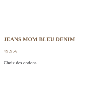
page
du
produit
JEANS MOM BLEU DENIM
49,95
€
Ce
Choix des options
produit
a
plusieurs
variations.
Les
options
peuvent