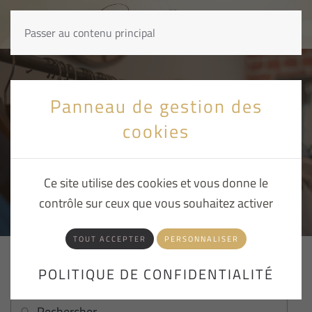
Passer au contenu principal
Panneau de gestion des
cookies
La boutique / catalogue
Ce site utilise des cookies et vous donne le
contrôle sur ceux que vous souhaitez activer
TOUT ACCEPTER
PERSONNALISER
POLITIQUE DE CONFIDENTIALITÉ
[object Object]