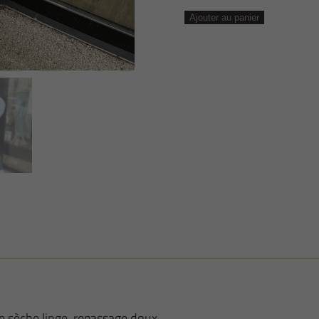
quantité
Ajouter au panier
de
BLOUSE
UNI
BLEUE
MANCHE
ÉLASTIQUE
de sèche linge, repassage doux.