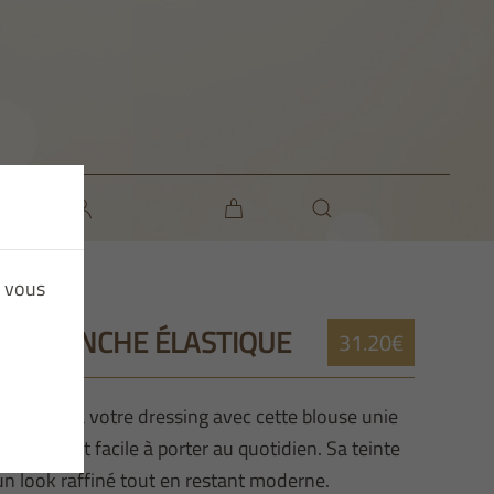
e vous
EUE MANCHE ÉLASTIQUE
31.20€
raîcheur à votre dressing avec cette blouse unie
 élégante et facile à porter au quotidien. Sa teinte
un look raffiné tout en restant moderne.