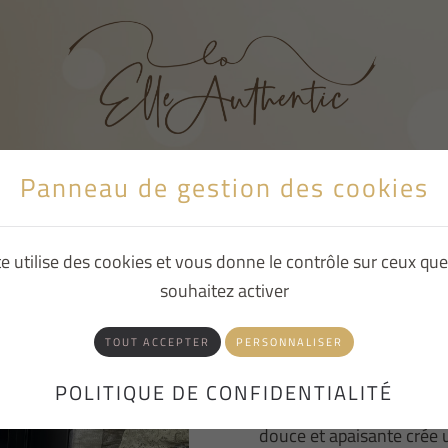
Panneau de gestion des cookies
BLOG
À PROPOS
te utilise des cookies et vous donne le contrôle sur ceux qu
souhaitez activer
BLOUSE UNI BL
TOUT ACCEPTER
PERSONNALISER
Apportez une touche de f
POLITIQUE DE CONFIDENTIALITÉ
bleue, une pièce à la fois
douce et apaisante crée 