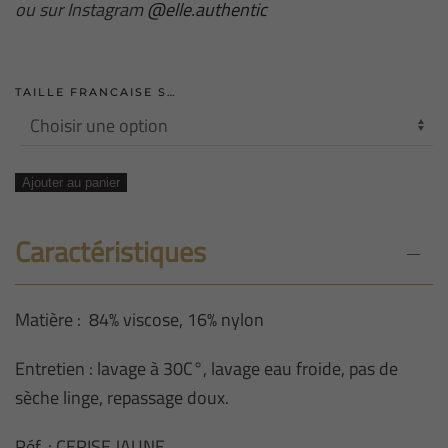
ou sur Instagram
@elle.authentic
TAILLE FRANCAISE S…
quantité
Ajouter au panier
de
BLOUSE
Caractéristiques
UNI
JAUNE
Matière : 84% viscose, 16% nylon
MANCHE
ÉLASTIQUE
Entretien : lavage à 30C°, lavage eau froide, pas de
sèche linge, repassage doux.
Réf. : CERISE JAUNE