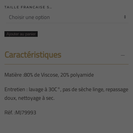
TAILLE FRANCAISE S…
quantité
Ajouter au panier
de
GILET
Caractéristiques
FIN
NOIR
Matière :80% de Viscose, 20% polyamide
Entretien : lavage à 30C°, pas de sèche linge, repassage
doux, nettoyage à sec.
Réf. :MJ79993