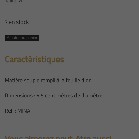
Taille M.
7 en stock
quantité
Ajouter au panier
de
JONC
Caractéristiques
LISSE
ÉPAIS
Matière souple rempli à la feuille d’or.
DORÉ
M
Dimensions : 6,5 centimètres de diamètre.
Réf. : MINA
Vous aimerez peut-être aussi…