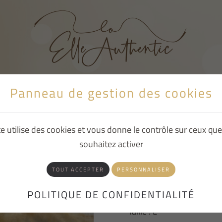
Panneau de gestion des cookies
BLOG
À PROPOS
te utilise des cookies et vous donne le contrôle sur ceux qu
souhaitez activer
JONC TORSADE 
TOUT ACCEPTER
PERSONNALISER
Jonc torsade champagne
POLITIQUE DE CONFIDENTIALITÉ
Taille : L