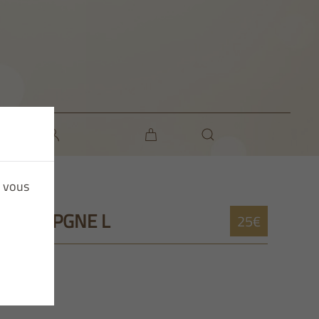
e vous
CHAMAPGNE L
25€
.