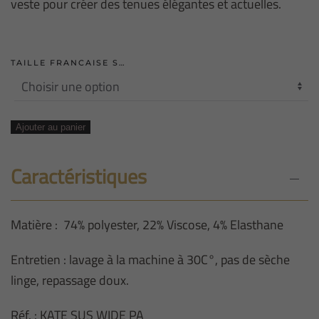
veste pour créer des tenues élégantes et actuelles.
TAILLE FRANCAISE S…
quantité
Ajouter au panier
de
PANTALON
Caractéristiques
LARGE
7/8
Matière : 74% polyester, 22% Viscose, 4% Elasthane
EME
TOTAL
Entretien : lavage à la machine à 30C°, pas de sèche
ECLIPSE
linge, repassage doux.
Réf. : KATE SUS WIDE PA