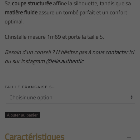
Sa
coupe structurée
affine la silhouette, tandis que sa
matière fluide
assure un tombé parfait et un confort
optimal.
Christelle mesure 1m69 et porte la taille S.
Besoin d’un conseil ? N’hésitez pas à
nous contacter ici
ou sur Instagram
@elle.authentic
TAILLE FRANCAISE S…
quantité
Ajouter au panier
de
PANTALON
Caractéristiques