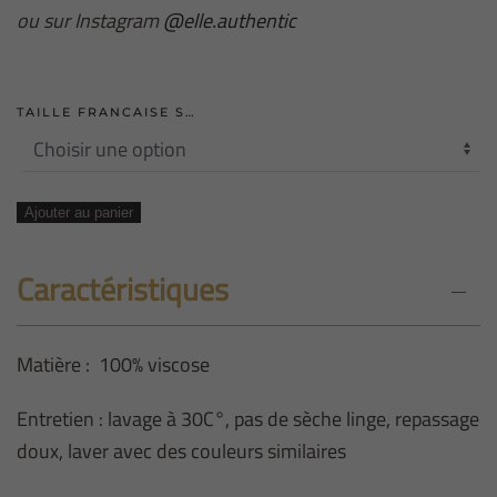
ou sur Instagram
@elle.authentic
TAILLE FRANCAISE S…
quantité
Ajouter au panier
de
ROBE
Caractéristiques
COURTE
TAILLE
Matière : 100% viscose
ÉLASTIQUE
MARRON
Entretien : lavage à 30C°, pas de sèche linge, repassage
ET
doux, laver avec des couleurs similaires
BEIGE