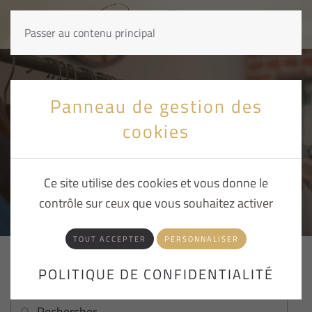
Passer au contenu principal
Panneau de gestion des
cookies
La boutique / catalogue
Ce site utilise des cookies et vous donne le
contrôle sur ceux que vous souhaitez activer
TOUT ACCEPTER
PERSONNALISER
POLITIQUE DE CONFIDENTIALITÉ
[object Object]