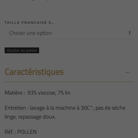
TAILLE FRANCAISE S…
quantité
Ajouter au panier
de
ROBE
Caractéristiques
LONGUE
FLUIDE
Matière : 93% viscose, 7% lin
ROUGE
Entretien : lavage à la machine à 30C°, pas de sèche
linge, repassage doux.
Réf. : POLLEN