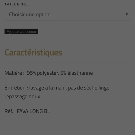
TAILLE 36….
quantité
Ajouter au panier
de
VESTE
Caractéristiques
BLAZER
LONGUE
Matière : 95% polyester, 5% élasthanne
DARK
NAVY
Entretien : lavage à la main, pas de sèche linge,
repassage doux.
Réf. : FAVA LONG BL