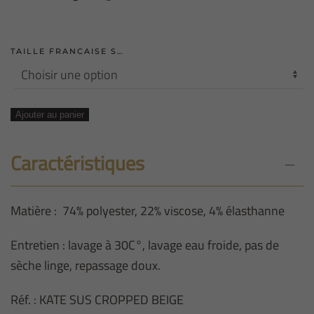
TAILLE FRANCAISE S…
quantité
Ajouter au panier
de
VESTE
Caractéristiques
COURTE
BEIGE
Matière : 74% polyester, 22% viscose, 4% élasthanne
Entretien : lavage à 30C°, lavage eau froide, pas de
sèche linge, repassage doux.
Réf. : KATE SUS CROPPED BEIGE